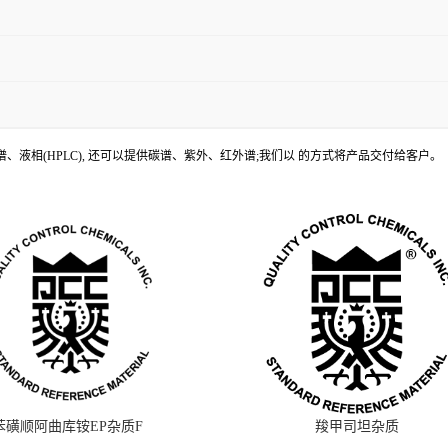
、液相(HPLC), 还可以提供碳谱、紫外、红外谱;我们以 的方式将产品交付给客户。
苯磺顺阿曲库铵EP杂质F
羧甲司坦杂质