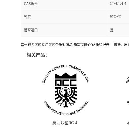
14747-01-4
CAS编号
95%+%
纯度
是否进口
是
常州翔龙医药专注医药杂质对照品;随货提供:COA质检报告、 氢谱、质谱
相关产品：
莫西沙星RC-4