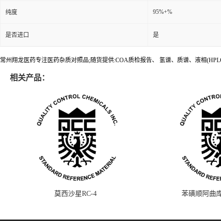
95%+%
纯度
是否进口
是
常州翔龙医药专注医药杂质对照品;随货提供:COA质检报告、 氢谱、质谱、液相(HPL
相关产品：
莫西沙星RC-4
苯磺顺阿曲库