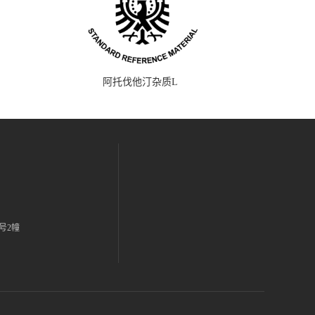
阿托伐他汀杂质L
号2幢