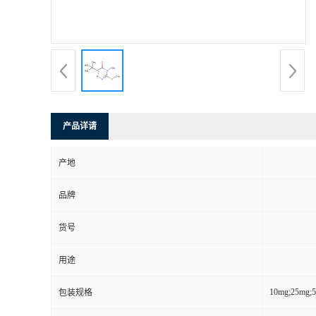
产品详请
产地
品牌
货号
用途
10mg;25mg;
包装规格