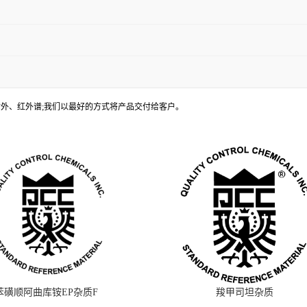
谱、紫外、红外谱;我们以最好的方式将产品交付给客户。
苯磺顺阿曲库铵EP杂质F
羧甲司坦杂质