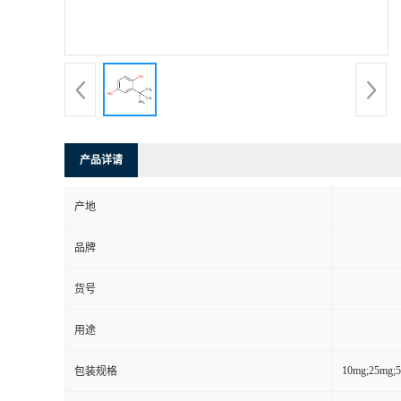
产品详请
产地
品牌
货号
用途
10mg;25mg;
包装规格