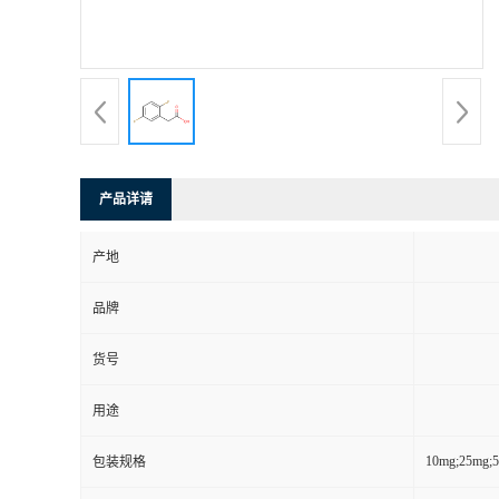
产品详请
产地
品牌
货号
用途
10mg;25mg;
包装规格