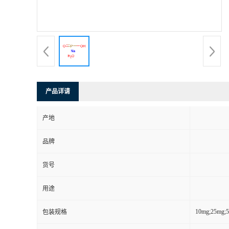
产品详请
产地
品牌
货号
用途
10mg;25mg;
包装规格